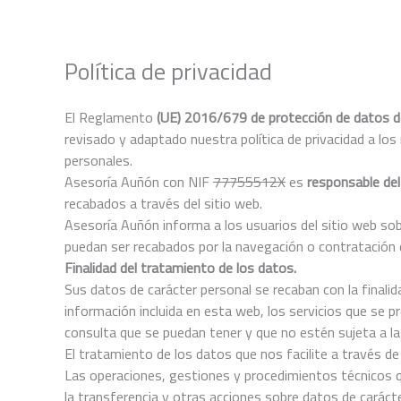
Ir
al
contenido
Política de privacidad
El Reglamento
(UE) 2016/679 de protección de datos d
revisado y adaptado nuestra política de privacidad a lo
personales.
Asesoría Auñón con NIF
77755512X
es
responsable de
recabados a través del sitio web.
Asesoría Auñón informa a los usuarios del sitio web sobr
puedan ser recabados por la navegación o contratación d
Finalidad del tratamiento de los datos.
Sus datos de carácter personal se recaban con la finalid
información incluida en esta web, los servicios que se p
consulta que se puedan tener y que no estén sujeta a la
El tratamiento de los datos que nos facilite a través d
Las operaciones, gestiones y procedimientos técnicos q
la transferencia y otras acciones sobre datos de caráct