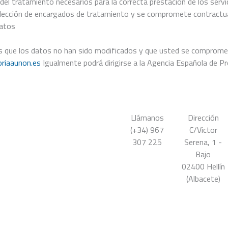
l tratamiento necesarios para la correcta prestación de los servic
elección de encargados de tratamiento y se compromete contractual
datos
que los datos no han sido modificados y que usted se compromete 
riaaunon.es
Igualmente podrá dirigirse a la Agencia Española de 
Llámanos
Dirección
(+34) 967
C/Victor
307 225
Serena, 1 -
Bajo
02400 Hellín
(Albacete)