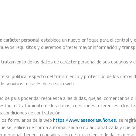
e carácter personal
, establece un nuevo enfoque para el control y 
s nuevos requisitos y queremos ofrecer mayor información y transpa
l tratamiento
de los datos de carácter personal de sus usuarios y c
e su política respecto del tratamiento y protección de los datos d
e servicios a través de su sitio web.
ad de para poder dar respuesta a las dudas, quejas, comentarios o 
restan, el tratamiento de los datos, cuestiones referentes a los tex
s condiciones de contratación.
e los formularios de la web
https://www.asesoriaauñon.es
, se regir
ue se realicen de forma automatizada o no automatizada y que posib
er personal, tienen la consideración de tratamiento de datos person