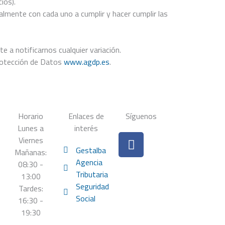
ios).
mente con cada uno a cumplir y hacer cumplir las
a notificarnos cualquier variación.
Protección de Datos
www.agdp.es
.
Horario
Enlaces de
Síguenos
Lunes a
interés
F
Viernes
a
Gestalba
Mañanas:
c
Agencia
08:30 -
e
Tributaria
13:00
b
Seguridad
Tardes:
o
Social
16:30 -
o
19:30