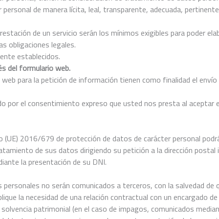
personal de manera lícita, leal, transparente, adecuada, pertinente,
prestación de un servicio serán los mínimos exigibles para poder ela
as obligaciones legales.
ente establecidos.
és del formulario web.
 web para la petición de información tienen como finalidad el enví
o por el consentimiento expreso que usted nos presta al aceptar el
(UE) 2016/679 de protección de datos de carácter personal podrá ej
atamiento de sus datos dirigiendo su petición a la dirección postal 
ediante la presentación de su DNI.
s personales no serán comunicados a terceros, con la salvedad de
mplique la necesidad de una relación contractual con un encargado d
olvencia patrimonial (en el caso de impagos, comunicados mediant