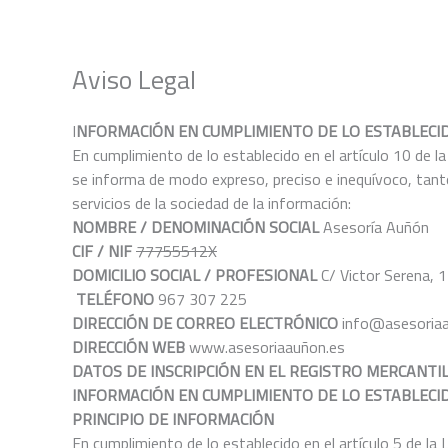
Ir
al
contenido
Aviso Legal
I
NFORMACIÓN EN CUMPLIMIENTO DE LO ESTABLECIDO EN LA 
En cumplimiento de lo establecido en el artículo 10 de l
se informa de modo expreso, preciso e inequívoco, tanto
servicios de la sociedad de la información:
NOMBRE / DENOMINACIÓN SOCIAL
Asesoría Auñón
CIF / NIF
77755512X
DOMICILIO SOCIAL / PROFESIONAL
C/ Victor Serena, 1
TELÉFONO
967 307 225
DIRECCIÓN DE CORREO ELECTRÓNICO
info@asesoria
DIRECCIÓN WEB
www.asesoriaauñon.es
DATOS DE INSCRIPCIÓN EN EL REGISTRO
MERCANTIL
INFORMACIÓN EN CUMPLIMIENTO DE LO ESTABLECI
PRINCIPIO DE INFORMACIÓN
En cumplimiento de lo establecido en el artículo 5 de l