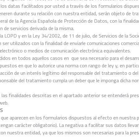
os datas facilitados por usted a través de los formularios dispues
neren durante su relación con nuestra entidad, serán objeto de tra
al de la Agencia Española de Protección de Datos, con la finalida
ón de servicios derivada de la misma.
a LOPD y en la Ley 34/2002, de 11 de julio, de Servicios de la Soc
ser utilizados con la finalidad de enviarle comunicaciones comercia
o electrónico o medios de comunicación electrónica equivalentes.
dos en todos aquellos casos en que sea necesario para el desarroll
upuestos en que lo autorice una norma con rango de ley y, en parti
facción de un interés legítimo del responsable del tratamiento o de
sponsable del tratamiento cumpla un deber que le imponga dicha no
as finalidades descritas en el apartado anterior se entenderá prest
web.
OS
ue aparecen en los formularios dispuestos al efecto en nuestra pá
gan carácter obligatorio). La negativa a facilitar sus datos llevar
o con nuestra entidad, ya que los mismos son necesarias para la pres