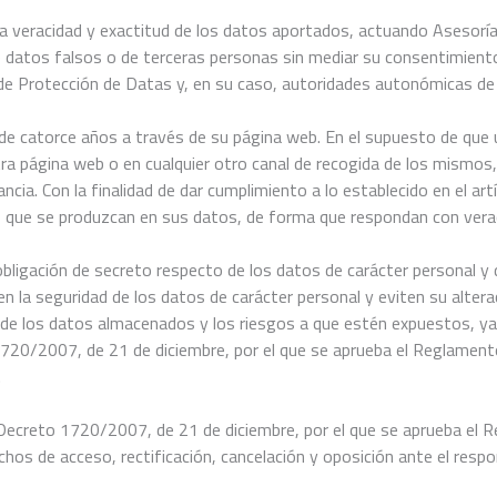
de la veracidad y exactitud de los datos aportados, actuando Asesor
lite datos falsos o de terceras personas sin mediar su consentimien
e Protección de Datas y, en su caso, autoridades autonómicas de 
 catorce años a través de su página web. En el supuesto de que u
tra página web o en cualquier otro canal de recogida de los mismos
a. Con la finalidad de dar cumplimiento a lo establecido en el artíc
que se produzcan en sus datos, de forma que respondan con verac
igación de secreto respecto de los datos de carácter personal y 
en la seguridad de los datos de carácter personal y eviten su alte
a de los datos almacenados y los riesgos a que estén expuestos, y
to 1720/2007, de 21 de diciembre, por el que se aprueba el Reglamen
.
Decreto 1720/2007, de 21 de diciembre, por el que se aprueba el Re
chos de acceso, rectificación, cancelación y oposición ante el resp