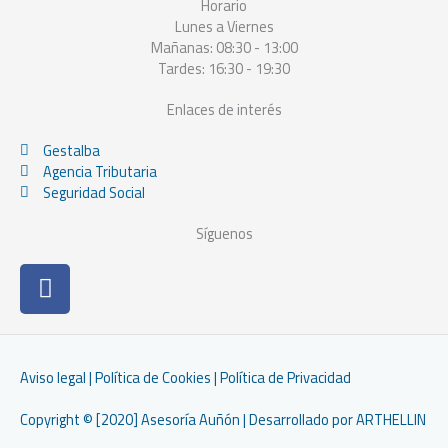
Horario
Lunes a Viernes
Mañanas: 08:30 - 13:00
Tardes: 16:30 - 19:30
Enlaces de interés
Gestalba
Agencia Tributaria
Seguridad Social
Síguenos
F
a
c
e
b
Aviso legal
|
Política de Cookies
|
Política de Privacidad
o
o
Copyright © [2020] Asesoría Auñón | Desarrollado por
ARTHELLIN