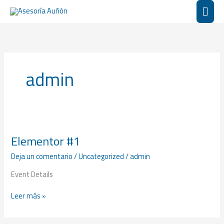
Ir
Men
al
contenido
princ
admin
Elementor #1
Elementor
#1
Deja un comentario
/
Uncategorized
/
admin
Event Details
Leer más »