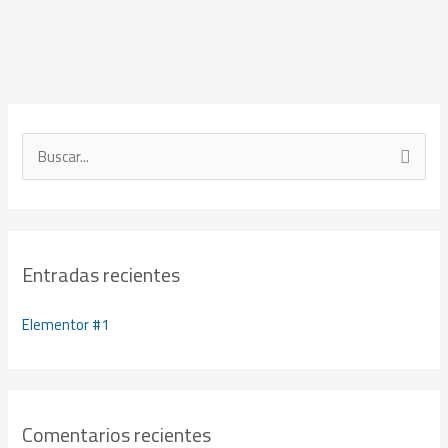
B
u
s
c
Entradas recientes
a
r
Elementor #1
p
o
r
:
Comentarios recientes